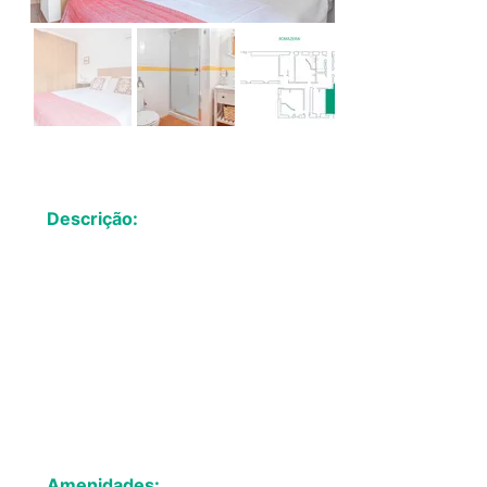
Descrição:
Acomoda: 2
Tamanho: 15 m²
Camas: 1 King Size
Amenidades: