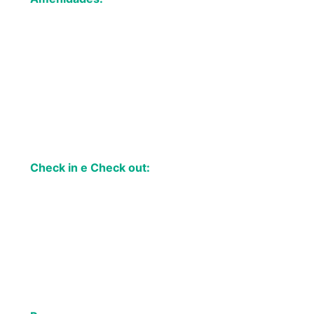
✔ Ar condicionado
✔ Wifi
✔ WC com Duche
Check in e Check out:
Check-in: 16:00
Check-out: 12:00