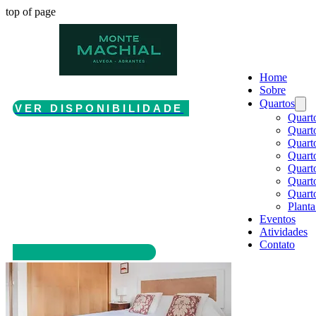
top of page
Home
Sobre
Quartos
VER DISPONIBILIDADE
Quart
Quart
Quart
Quarto
Quart
Quart
Quart
Plant
Eventos
Atividades
Contato