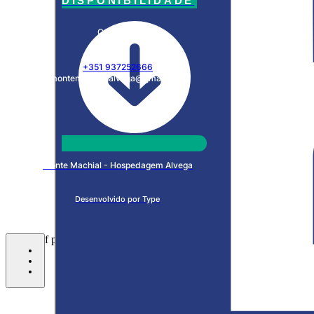
DISPONIBILIDADE
CONTATO
+351 937252666
montemachial.alvega@gmail.com
Monte Machial - Hospedagem Alvega
Desenvolvido por Type
bottom of page