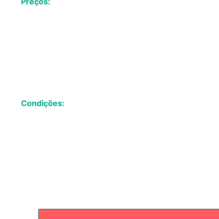
Preços:
Sob consulta
Condições:
Mínimo de noites: 2
Máximo de noites: 90