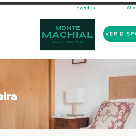
Quartos
Eventos
Ati
VER DISP
ira