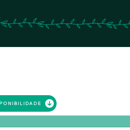
Nº DO ALOJAMENTO LOCAL
CONTATO
123911/AL
+351 937252666
montemachial.alvega@gm
PONIBILIDADE